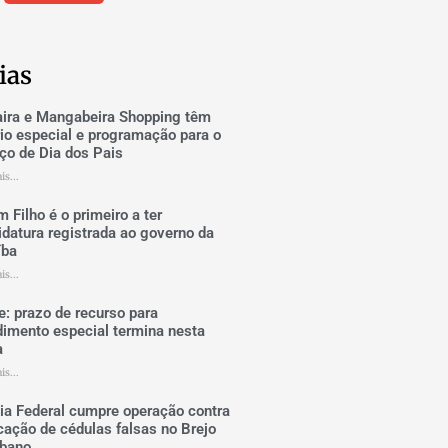
ias
ira e Mangabeira Shopping têm
rio especial e programação para o
ço de Dia dos Pais
is...
m Filho é o primeiro a ter
idatura registrada ao governo da
íba
is...
e: prazo de recurso para
dimento especial termina nesta
a
is...
cia Federal cumpre operação contra
cação de cédulas falsas no Brejo
ibano