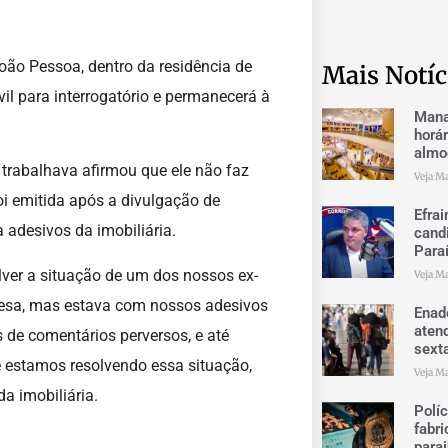
João Pessoa, dentro da residência de
Mais Notíc
vil para interrogatório e permanecerá à
Mana
horá
almo
trabalhava afirmou que ele não faz
Veja Ma
oi emitida após a divulgação de
Efrai
a adesivos da imobiliária.
cand
Para
lver a situação de um dos nossos ex-
Veja Ma
presa, mas estava com nossos adesivos
Enad
aten
 de comentários perversos, e até
sext
e estamos resolvendo essa situação,
Veja Ma
a imobiliária.
Polí
fabri
para