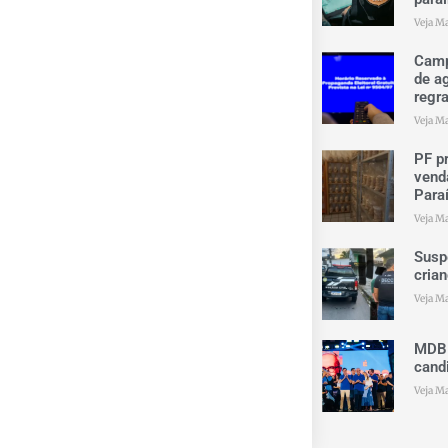
Veja Ma
Camp
de ag
regr
Veja Ma
PF p
vend
Para
Veja Ma
Suspe
cria
Veja Ma
MDB 
cand
Veja Ma