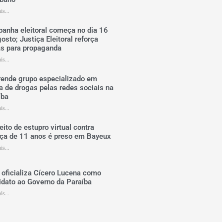
is...
anha eleitoral começa no dia 16
osto; Justiça Eleitoral reforça
as para propaganda
is...
rende grupo especializado em
a de drogas pelas redes sociais na
íba
is...
ito de estupro virtual contra
nça de 11 anos é preso em Bayeux
is...
oficializa Cícero Lucena como
idato ao Governo da Paraíba
is...