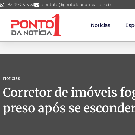
83 99315-5151
contato@ponto1danoticia.com.br
Noticias
Esp
Noticias
Corretor de imóveis fo
preso após se esconder