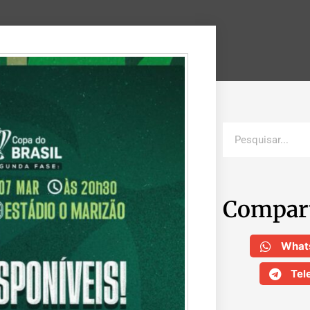
Compar
What
Tel