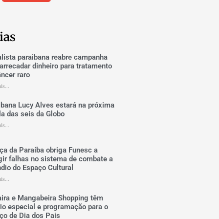
ias
alista paraibana reabre campanha
arrecadar dinheiro para tratamento
ncer raro
is...
ibana Lucy Alves estará na próxima
la das seis da Globo
is...
iça da Paraíba obriga Funesc a
gir falhas no sistema de combate a
ndio do Espaço Cultural
is...
ira e Mangabeira Shopping têm
rio especial e programação para o
ço de Dia dos Pais