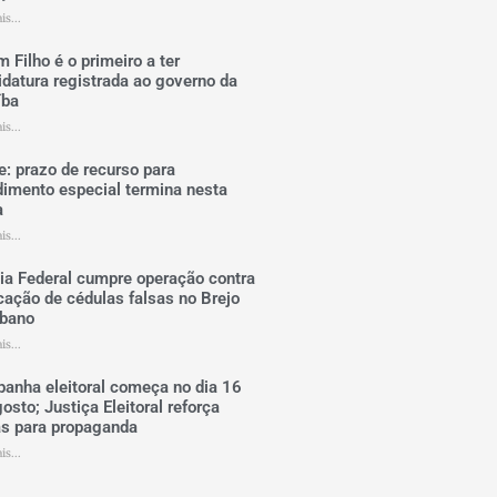
is...
m Filho é o primeiro a ter
idatura registrada ao governo da
íba
is...
e: prazo de recurso para
dimento especial termina nesta
a
is...
cia Federal cumpre operação contra
cação de cédulas falsas no Brejo
ibano
is...
anha eleitoral começa no dia 16
osto; Justiça Eleitoral reforça
as para propaganda
is...