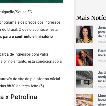
Divulgação/Sousa EC
Mais Notíc
ronograma e os preços dos ingressos
Jorn
a do Brasil. O duelo acontece nesta
para 
de câ
s para o confronto eliminatório
Veja Ma
Para
carga de ingressos com valor
nove
lor, no entanto, está condicionado a
Veja Ma
Just
corri
através do site da plataforma oficial
incê
das 8h30 da terça-feira (5).
Veja Ma
a x Petrolina
Mana
horá
almo