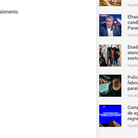
Veja Ma
alimento
Efrai
cand
Para
Veja Ma
Enad
aten
sext
Veja Ma
Polí
fabri
para
Veja Ma
Camp
de ag
regr
Veja Ma