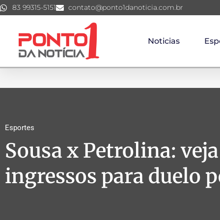
83 99315-5151
contato@ponto1danoticia.com.br
Noticias
Esp
Esportes
Sousa x Petrolina: vej
ingressos para duelo p