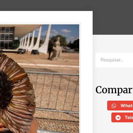
Compar
What
Tel