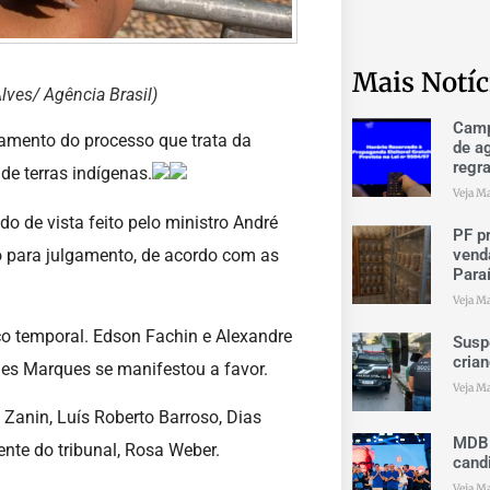
Mais Notíc
lves/ Agência Brasil)
Camp
gamento do processo que trata da
de ag
regr
e terras indígenas.
Veja Ma
o de vista feito pelo ministro André
PF p
o para julgamento, de acordo com as
vend
Para
Veja Ma
co temporal. Edson Fachin e Alexandre
Suspe
cria
es Marques se manifestou a favor.
Veja Ma
Zanin, Luís Roberto Barroso, Dias
MDB 
ente do tribunal, Rosa Weber.
cand
Veja Ma