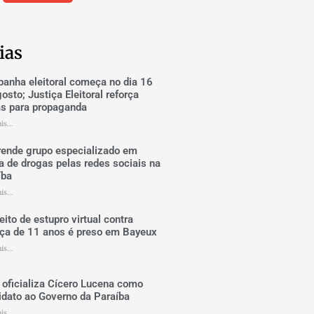
ias
anha eleitoral começa no dia 16
osto; Justiça Eleitoral reforça
as para propaganda
is...
rende grupo especializado em
a de drogas pelas redes sociais na
íba
is...
ito de estupro virtual contra
nça de 11 anos é preso em Bayeux
is...
oficializa Cícero Lucena como
idato ao Governo da Paraíba
is...