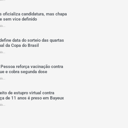
s oficializa candidatura, mas chapa
e sem vice definido
is...
efine data do sorteio das quartas
nal da Copa do Brasil
is...
 Pessoa reforça vacinação contra
ue e cobra segunda dose
is...
ito de estupro virtual contra
nça de 11 anos é preso em Bayeux
is...