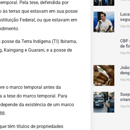
mporal. Pela tese, defendida por
ito às terras que estavam em sua posse
Luca
segu
stituição Federal, ou que estavam em
Veja Ma
endimento.
CBF d
 posse da Terra Indígena (TI) Ibirama,
de fi
g, Kaingang e Guarani, e a posse de
Veja Ma
João
deng
Veja Ma
bre o marco temporal antes da
Suspe
ra a tese do marco temporal. Para
cria
independe da existência de um marco
Veja Ma
88.
que têm títulos de propriedades