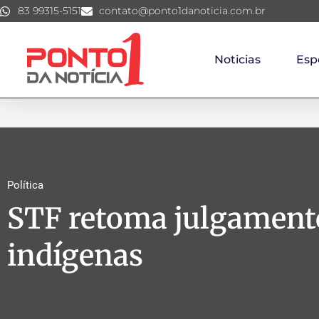
83 99315-5151
contato@ponto1danoticia.com.br
Noticias
Esp
Política
STF retoma julgamento
indígenas